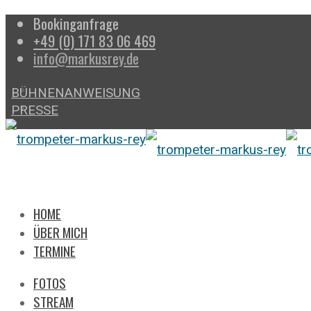
Bookinganfrage
+49 (0) 171 83 06 469
info@markusrey.de
BÜHNENANWEISUNG
PRESSE
HOME
ÜBER MICH
TERMINE
FOTOS
STREAM