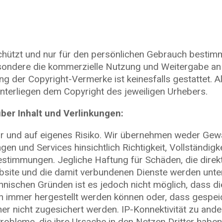
eschützt und nur für den persönlichen Gebrauch best
esondere die kommerzielle Nutzung und Weitergabe an 
der Copyright-Vermerke ist keinesfalls gestattet. All
 unterliegen dem Copyright des jeweiligen Urhebers.
er Inhalt und Verlinkungen:
hr und auf eigenes Risiko. Wir übernehmen weder Gewä
gen und Services hinsichtlich Richtigkeit, Vollständigke
estimmungen. Jegliche Haftung für Schäden, die direkt
site und die damit verbundenen Dienste werden unter
chnischen Gründen ist es jedoch nicht möglich, dass 
 immer hergestellt werden können oder, dass gespeic
her nicht zugesichert werden. IP-Konnektivität zu and
obleme, die ihre Ursache in den Netzen Dritter haben