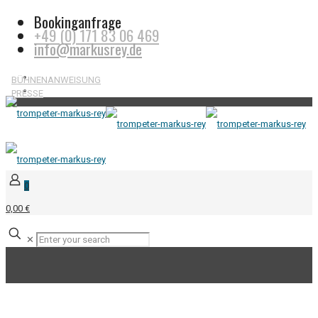
Bookinganfrage
+49 (0) 171 83 06 469
info@markusrey.de
BÜHNENANWEISUNG
PRESSE
0
0,00 €
✕