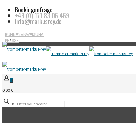
Bookinganfrage
+49 (0) 171 83 06 469
info@markusrey.de
BÜHNENANWEISUNG
PRESSE
0
0,00 €
✕