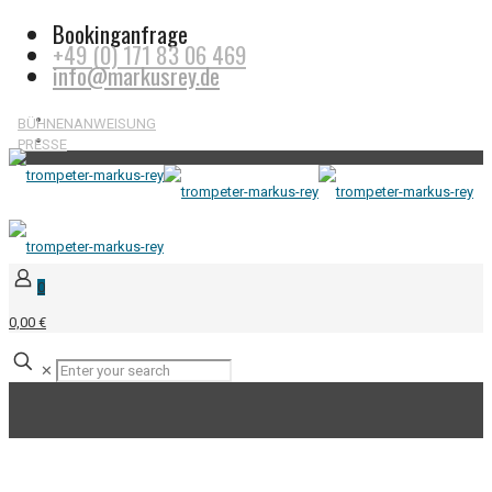
Bookinganfrage
+49 (0) 171 83 06 469
info@markusrey.de
BÜHNENANWEISUNG
PRESSE
0
0,00 €
✕