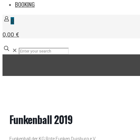
BOOKING
0
0,00 €
✕
Funkenball 2019
Funkenball der KG Rote Funken Duisburg e.V.