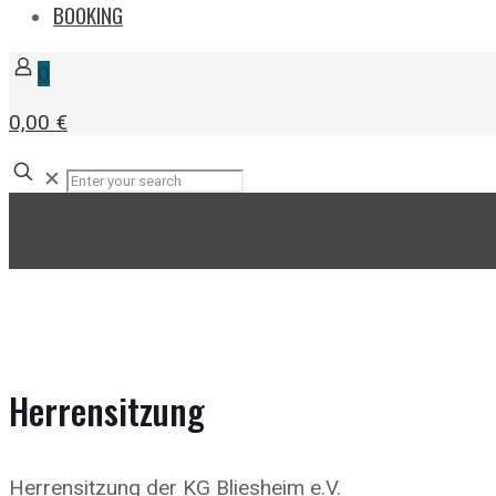
BOOKING
0
0,00 €
✕
Herrensitzung
Herrensitzung der KG Bliesheim e.V.