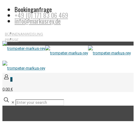
Bookinganfrage
+49 (0) 171 83 06 469
info@markusrey.de
BÜHNENANWEISUNG
PRESSE
0
0,00 €
✕