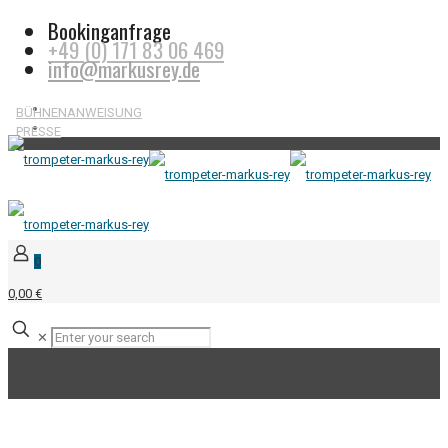
Bookinganfrage
+49 (0) 171 83 06 469
info@markusrey.de
BÜHNENANWEISUNG
PRESSE
0
0,00 €
✕