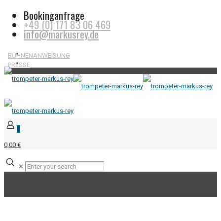
Bookinganfrage
+49 (0) 171 83 06 469
info@markusrey.de
BÜHNENANWEISUNG
PRESSE
0
0,00 €
✕