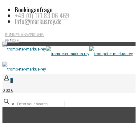
Bookinganfrage
+49 (0) 171 83 06 469
info@markusrey.de
BÜHNENANWEISUNG
PRESSE
0
0,00 €
✕