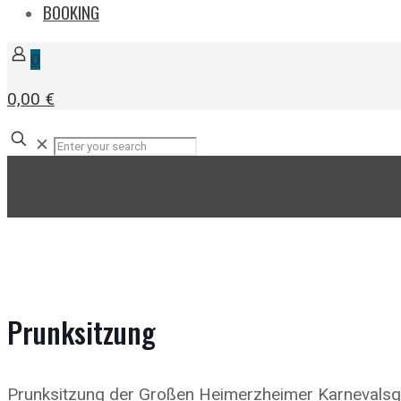
BOOKING
0
0,00 €
✕
Prunksitzung
Prunksitzung der Großen Heimerzheimer Karnevalsge