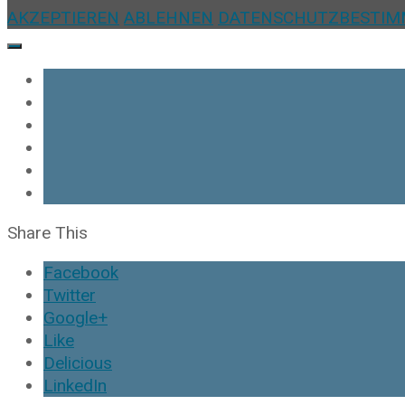
AKZEPTIEREN
ABLEHNEN
DATENSCHUTZBESTI
Share This
Facebook
Twitter
Google+
Like
Delicious
LinkedIn