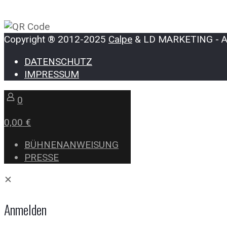
Copyright ® 2012-2025
Calpe
& LD MARKETING - All
DATENSCHUTZ
IMPRESSUM
0
0,00 €
BÜHNENANWEISUNG
PRESSE
✕
Anmelden