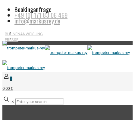
Bookinganfrage
+49 (0) 171 83 06 469
info@markusrey.de
BÜHNENANWEISUNG
PRESSE
0
0,00 €
✕